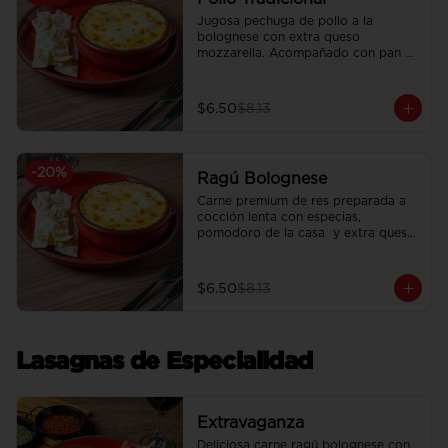
Jugosa pechuga de pollo a la 
bolognese con extra queso 
mozzarella. Acompañado con pan 
focaccia recién horneado.
$6.50
$8.13
-
20
%
Ragú Bolognese
Carne premium de res preparada a 
cocción lenta con especias, 
pomodoro de la casa  y extra queso 
mozzarella. Acompañado con pan 
focaccia recién horneado.
$6.50
$8.13
Lasagnas de Especialidad
Extravaganza
Deliciosa carne ragú bolognese con 