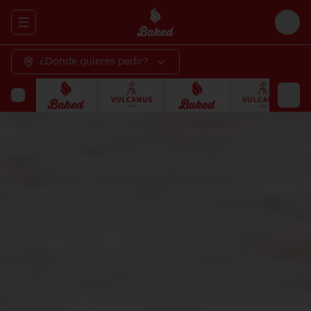
Abrir menu de navegación
Logi
¿Dónde quieres pedir?