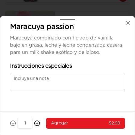
Jugo de mora
Maracuya passion
Jugo 100% mora.
Maracuyá combinado con helado de vainilla
bajo en grasa, leche y leche condensada casera
para un milk shake exótico y delicioso.
$2.20
Instrucciones especiales
Sprite 500 ml.
Botella de 500 ml.
$1.60
Agregar
$2.99
Agua sin gas dasani 600
ml.