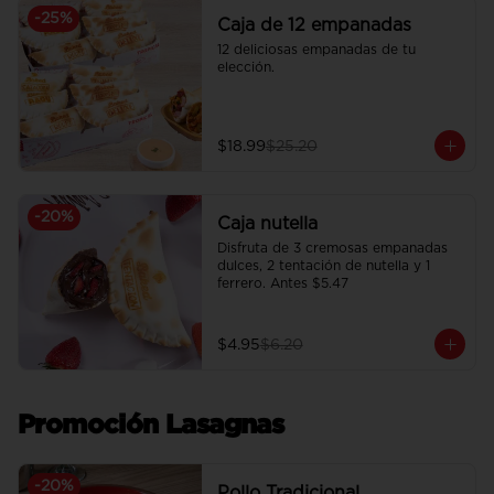
-
25
%
Caja de 12 empanadas
12 deliciosas empanadas de tu 
elección.
$18.99
$25.20
-
20
%
Caja nutella
Disfruta de 3 cremosas empanadas 
dulces, 2 tentación de nutella y 1 
ferrero. Antes $5.47
$4.95
$6.20
Promoción Lasagnas
-
20
%
Pollo Tradicional