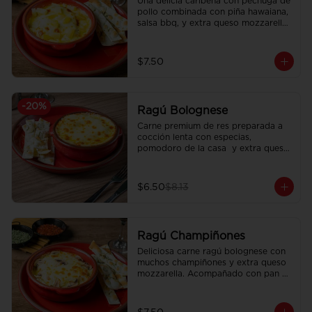
Una delicia caribeña con pechuga de 
pollo combinada con piña hawaiana, 
salsa bbq, y extra queso mozzarella. 
Acompañado con pan focaccia 
recién horneado.
$7.50
-
20
%
Ragú Bolognese
Carne premium de res preparada a 
cocción lenta con especias, 
pomodoro de la casa  y extra queso 
mozzarella. Acompañado con pan 
focaccia recién horneado.
$6.50
$8.13
Ragú Champiñones
Deliciosa carne ragú bolognese con 
muchos champiñones y extra queso 
mozzarella. Acompañado con pan 
focaccia recién horneado.