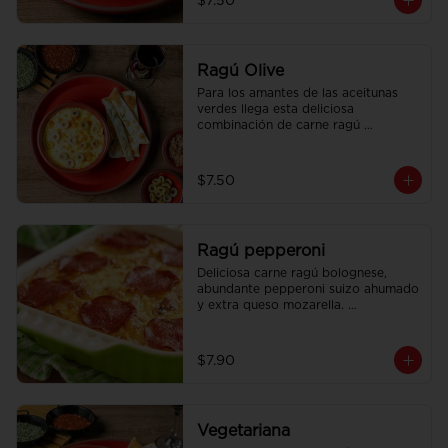
$7.50
Ragú Olive
Para los amantes de las aceitunas 
verdes llega esta deliciosa 
combinación de carne ragú 
bolognese con aceitunas verdes 
tajadas con extra queso mozzarella. 
Acompañado con pan focaccia 
$7.50
recién horneado.
Ragú pepperoni
Deliciosa carne ragú bolognese, 
abundante pepperoni suizo ahumado 
y extra queso mozarella. 
Acompañado con pan focaccia 
recién horneado.
$7.90
Vegetariana