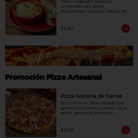
Tiernos vegetales salteados 
acompañan esta delicia: 
champiñones, aceitunas, cebolla, mix 
de pimientos, maíz dulce con extra 
queso mozzarella.
$6.90
Promoción Pizza Artesanal
Pizza Golosina de Carnes
30 cm/8 slices. Masa delgada tipo 
galleta con pomodoro fresco, carne, 
jamón, pepperoni americano y 
chorizo.
$12.90