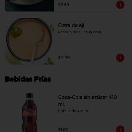
$2.69
Extra de ají
Porción de ají de la casa.
$0.99
Bebidas Frías
Coca-Cola sin azúcar 410
ml.
Botella de 410 ml.
$1.60