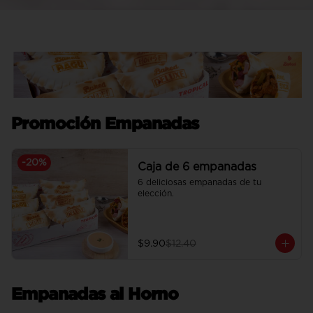
Promoción Empanadas
-
20
%
Caja de 6 empanadas
6 deliciosas empanadas de tu 
elección.
$9.90
$12.40
Empanadas al Horno