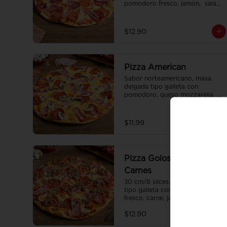
pomodoro fresco, jamón,  salami 
ahumado, chorizo y tocino.
$12.90
Pizza American
Sabor norteamericano, masa 
delgada tipo galleta con 
pomodoro, queso mozzarella, 
pepperoni, tocino y frescos 
champiñones.
$11.99
Pizza Golosina de
Carnes
30 cm/8 slices. Masa delgada 
tipo galleta con pomodoro 
fresco, carne, jamón, pepperoni 
americano y chorizo.
$12.90