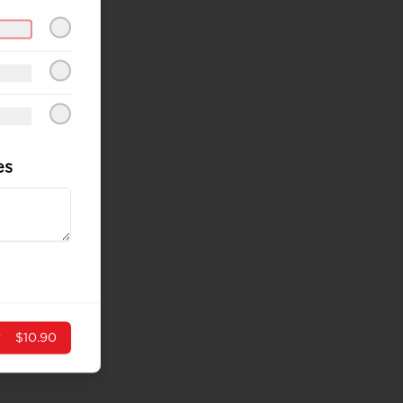
es
r
$10.90