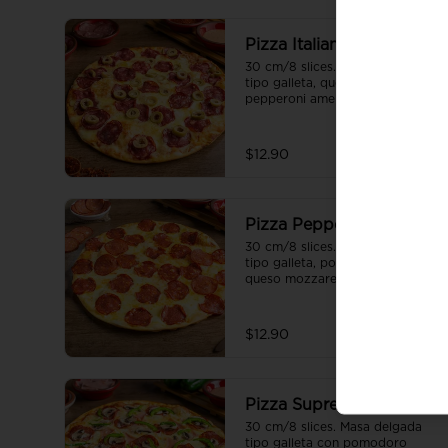
Pizza Italiana
30 cm/8 slices. Masa delgada 
tipo galleta, queso mozzarella, 
pepperoni americano y aceitunas 
verdes.
$12.90
Pizza Pepperoni Love
30 cm/8 slices. Masa delgada 
tipo galleta, pomodoro fresco, 
queso mozzarella y doble 
pepperoni americano.
$12.90
Pizza Suprema
30 cm/8 slices. Masa delgada 
tipo galleta con pomodoro 