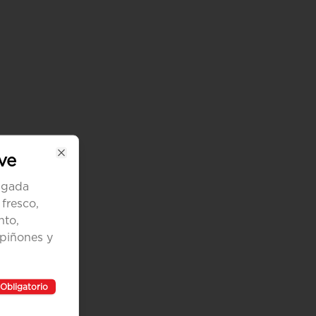
ve
Close
lgada
 fresco,
nto,
mpiñones y
Obligatorio