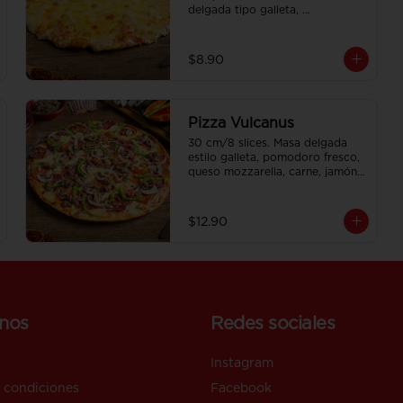
delgada tipo galleta, 
acompañada de pomodoro 
fresco y doble queso mozzarella.
$8.90
Pizza Vulcanus
30 cm/8 slices. Masa delgada 
estilo galleta, pomodoro fresco, 
queso mozzarella, carne, jamón, 
pepperoni americano, chorizo, 
cebolla, pimiento y champiñones.
$12.90
nos
Redes sociales
s
Instagram
 condiciones
Facebook