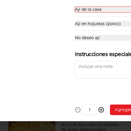
Ají de la casa
Pizza Jamón Love
30 cm/8 slices. Masa delgada 
Ají en hojuelas (polvo)
tipo galleta, pomodoro fresco, 
queso mozzarella y doble jamón.
No deseo ají
$10.90
Instrucciones especial
Pizza Ragú Jamón y
Champiñones
30 cm/8 slices. Masa delgada 
tipo galleta con salsa ragú de 
carne, queso mozzarella, jamón 
y champiñones.
$12.90
Agrega
Pizza Thin Crust Cheese
30 cm/8 slices. Para los amantes 
del queso, deliciosa masa 