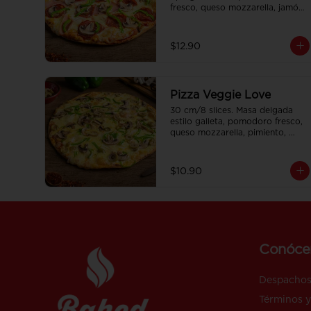
fresco, queso mozzarella, jamón, 
pepperoni americano, pimiento y 
champiñones.
$12.90
Pizza Veggie Love
30 cm/8 slices. Masa delgada 
estilo galleta, pomodoro fresco, 
queso mozzarella, pimiento, 
cebolla, aceitunas, champiñones 
y sweet corn.
$10.90
Conóce
Despacho
Términos y