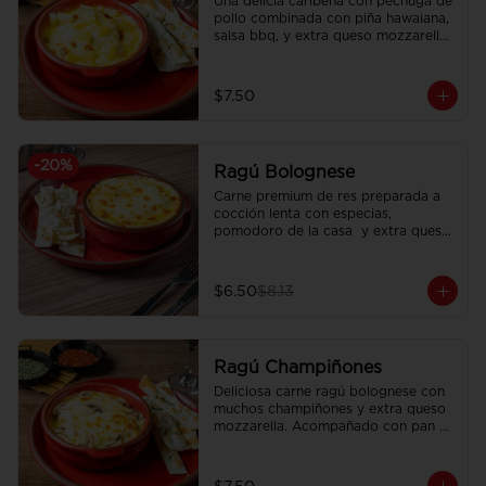
Una delicia caribeña con pechuga de 
pollo combinada con piña hawaiana, 
salsa bbq, y extra queso mozzarella. 
Acompañado con pan focaccia 
recién horneado.
$7.50
-
20
%
Ragú Bolognese
Carne premium de res preparada a 
cocción lenta con especias, 
pomodoro de la casa  y extra queso 
mozzarella. Acompañado con pan 
focaccia recién horneado.
$6.50
$8.13
Ragú Champiñones
Deliciosa carne ragú bolognese con 
muchos champiñones y extra queso 
mozzarella. Acompañado con pan 
focaccia recién horneado.