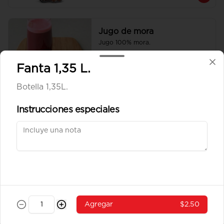
Jugo de mora
Jugo 100% mora.
Fanta 1,35 L.
Botella 1,35L.
$2.20
Instrucciones especiales
Sprite 500 ml.
Botella de 500 ml.
$1.60
Agregar
$2.50
Agua sin gas dasani 600
ml.