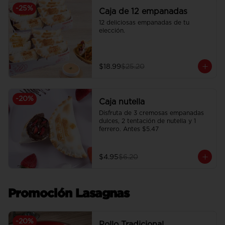
-
25
%
Caja de 12 empanadas
12 deliciosas empanadas de tu 
elección.
$18.99
$25.20
-
20
%
Caja nutella
Disfruta de 3 cremosas empanadas 
dulces, 2 tentación de nutella y 1 
ferrero. Antes $5.47
$4.95
$6.20
Promoción Lasagnas
-
20
%
Pollo Tradicional