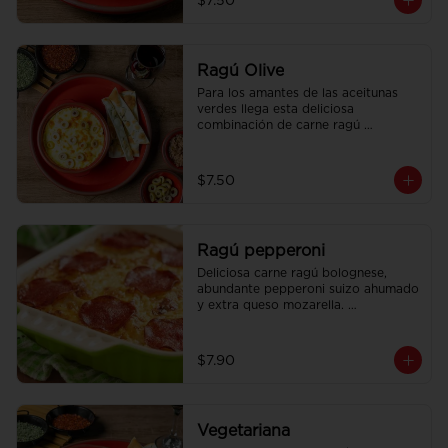
$7.50
Ragú Olive
Para los amantes de las aceitunas 
verdes llega esta deliciosa 
combinación de carne ragú 
bolognese con aceitunas verdes 
tajadas con extra queso mozzarella. 
Acompañado con pan focaccia 
$7.50
recién horneado.
Ragú pepperoni
Deliciosa carne ragú bolognese, 
abundante pepperoni suizo ahumado 
y extra queso mozarella. 
Acompañado con pan focaccia 
recién horneado.
$7.90
Vegetariana