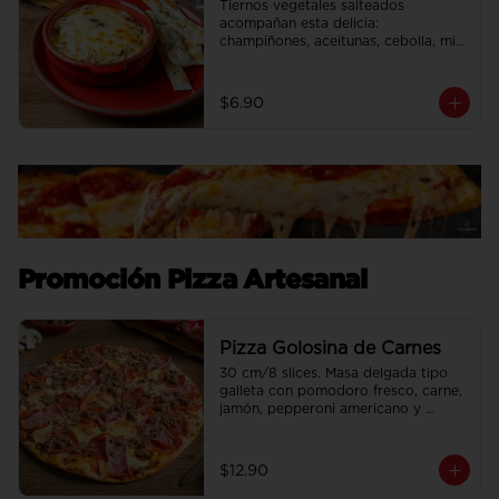
Tiernos vegetales salteados 
acompañan esta delicia: 
champiñones, aceitunas, cebolla, mix 
de pimientos, maíz dulce con extra 
queso mozzarella.
$6.90
Promoción Pizza Artesanal
Pizza Golosina de Carnes
30 cm/8 slices. Masa delgada tipo 
galleta con pomodoro fresco, carne, 
jamón, pepperoni americano y 
chorizo.
$12.90