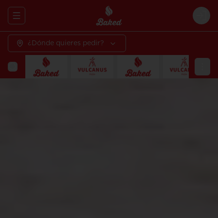
Abrir menu de navegación
Logi
¿Dónde quieres pedir?