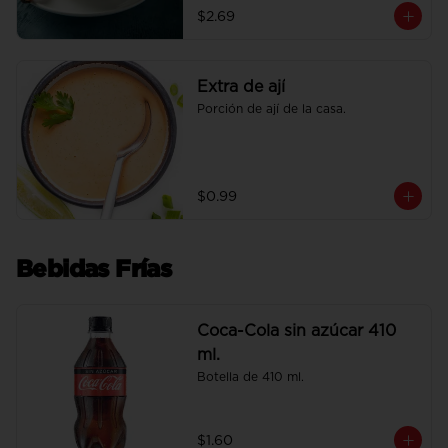
$2.69
Extra de ají
Porción de ají de la casa.
$0.99
Bebidas Frías
Coca-Cola sin azúcar 410
ml.
Botella de 410 ml.
$1.60