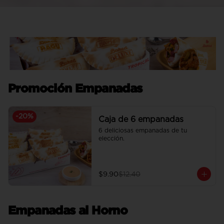
Promoción Empanadas
-
20
%
Caja de 6 empanadas
6 deliciosas empanadas de tu 
elección.
$9.90
$12.40
Empanadas al Horno