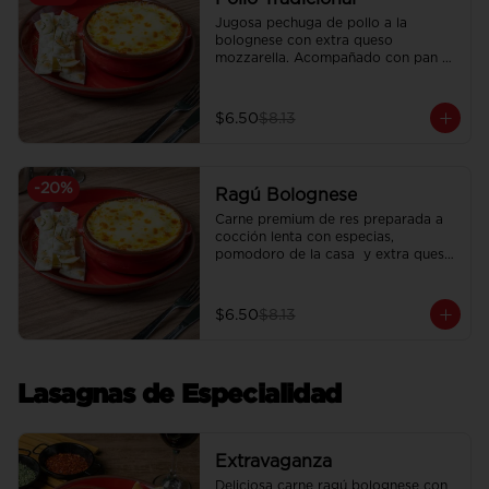
Jugosa pechuga de pollo a la 
bolognese con extra queso 
mozzarella. Acompañado con pan 
focaccia recién horneado.
$6.50
$8.13
-
20
%
Ragú Bolognese
Carne premium de res preparada a 
cocción lenta con especias, 
pomodoro de la casa  y extra queso 
mozzarella. Acompañado con pan 
focaccia recién horneado.
$6.50
$8.13
Lasagnas de Especialidad
Extravaganza
Deliciosa carne ragú bolognese con 