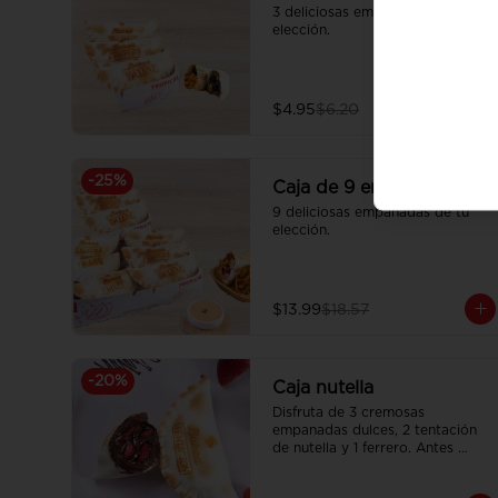
3 deliciosas empanadas de tu 
elección.
$4.95
$6.20
-
25
%
Caja de 9 empanadas
9 deliciosas empanadas de tu 
elección.
$13.99
$18.57
-
20
%
Caja nutella
Disfruta de 3 cremosas 
empanadas dulces, 2 tentación 
de nutella y 1 ferrero. Antes 
$5.47