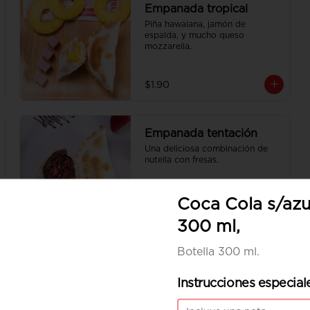
Empanada tropical
Piña hawaiana, jamón de 
espalda, y mucho queso 
mozzarella.
$1.90
Empanada tentación
Una deliciosa combinación de 
nutella con fresas.
Coca Cola s/az
$1.90
300 ml,
Botella 300 ml.
Instrucciones especial
-
20
%
Caja de 6 empanadas