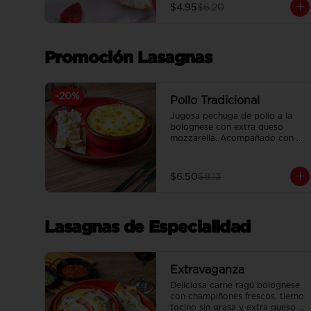
$4.95
$6.20
Promoción Lasagnas
-
20
%
Pollo Tradicional
Jugosa pechuga de pollo a la 
bolognese con extra queso 
mozzarella. Acompañado con 
pan focaccia recién horneado.
$6.50
$8.13
Lasagnas de Especialidad
Extravaganza
Deliciosa carne ragú bolognese 
con champiñones frescos, tierno 
tocino sin grasa y extra queso 