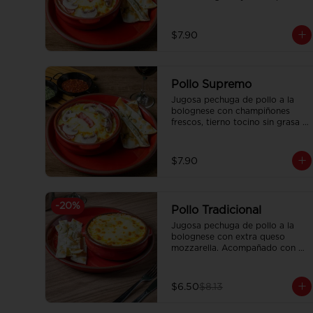
mozzarella. Acompañado con 
pan focaccia recién horneado.
$7.90
Pollo Supremo
Jugosa pechuga de pollo a la 
bolognese con champiñones 
frescos, tierno tocino sin grasa y 
extra queso mozzarella. 
Acompañado con pan focaccia 
recién horneado.
$7.90
-
20
%
Pollo Tradicional
Jugosa pechuga de pollo a la 
bolognese con extra queso 
mozzarella. Acompañado con 
pan focaccia recién horneado.
$6.50
$8.13