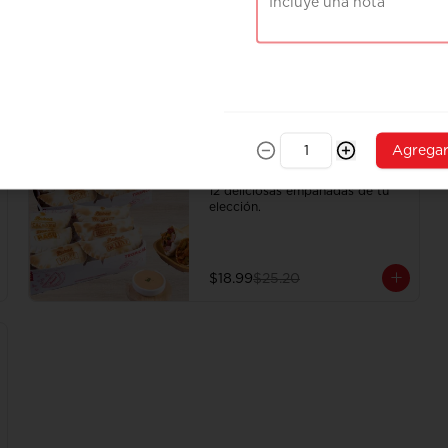
6 deliciosas empanadas de tu 
elección.
$9.90
$12.40
Agrega
-
25
%
Caja de 12 empanadas
12 deliciosas empanadas de tu 
elección.
$18.99
$25.20