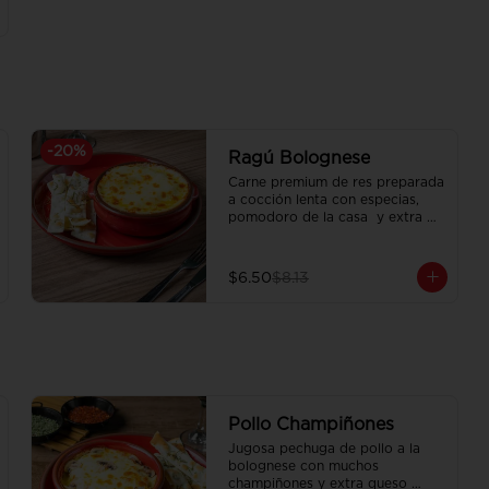
-
20
%
Ragú Bolognese
Carne premium de res preparada 
a cocción lenta con especias, 
pomodoro de la casa  y extra 
queso mozzarella. Acompañado 
con pan focaccia recién 
horneado.
$6.50
$8.13
Pollo Champiñones
Jugosa pechuga de pollo a la 
bolognese con muchos 
champiñones y extra queso 