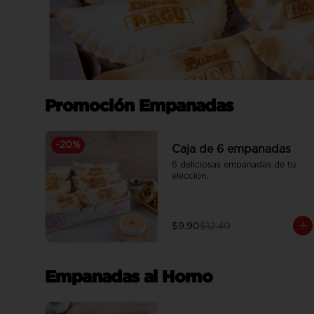
Promoción Empanadas
-
20
%
Caja de 6 empanadas
6 deliciosas empanadas de tu 
elección.
$9.90
$12.40
Empanadas al Horno