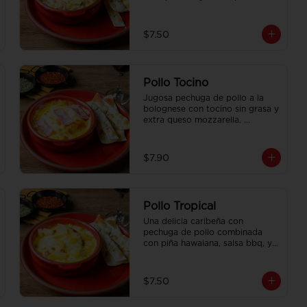
mozzarella. Acompañado con 
pan focaccia recién horneado.
$7.50
Pollo Tocino
Jugosa pechuga de pollo a la 
bolognese con tocino sin grasa y 
extra queso mozzarella. 
Acompañado con pan focaccia 
recién horneado.
$7.90
Pollo Tropical
Una delicia caribeña con 
pechuga de pollo combinada 
con piña hawaiana, salsa bbq, y 
extra queso mozzarella. 
Acompañado con pan focaccia 
recién horneado.
$7.50