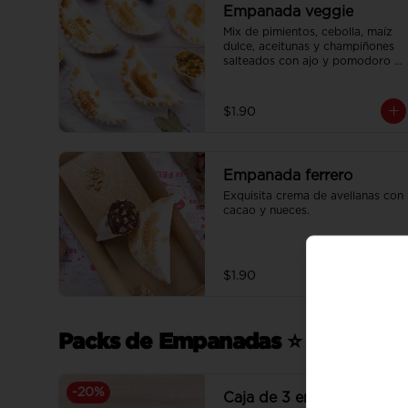
Empanada veggie
Mix de pimientos, cebolla, maíz 
dulce, aceitunas y champiñones 
salteados con ajo y pomodoro 
con un toque de queso 
mozzarella.
$1.90
Empanada ferrero
Exquisita crema de avellanas con 
cacao y nueces.
$1.90
Packs de Empanadas ⭐
-
20
%
Caja de 3 empanadas