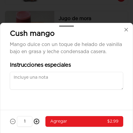
Jugo de mora
Jugo 100% mora.
Cush mango
Mango dulce con un toque de helado de vainilla
bajo en grasa y leche condensada casera.
$2.20
Instrucciones especiales
Sprite 500 ml.
Botella de 500 ml.
$1.60
Agregar
$2.99
Agua sin gas dasani 600
ml.