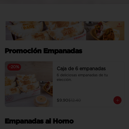
Promoción Empanadas
-
20
%
Caja de 6 empanadas
6 deliciosas empanadas de tu 
elección.
$9.90
$12.40
Empanadas al Horno