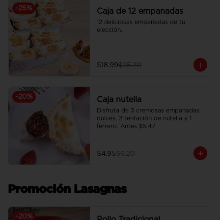
-
25
%
Caja de 12 empanadas
12 deliciosas empanadas de tu 
elección.
$18.99
$25.20
-
20
%
Caja nutella
Disfruta de 3 cremosas empanadas 
dulces, 2 tentación de nutella y 1 
ferrero. Antes $5.47
$4.95
$6.20
Promoción Lasagnas
-
20
%
Pollo Tradicional