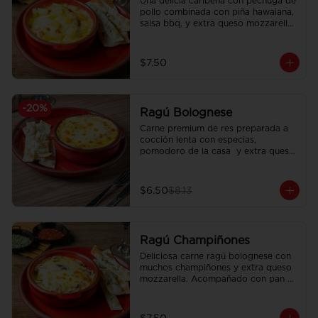
Una delicia caribeña con pechuga de 
pollo combinada con piña hawaiana, 
salsa bbq, y extra queso mozzarella. 
Acompañado con pan focaccia 
recién horneado.
$7.50
-
20
%
Ragú Bolognese
Carne premium de res preparada a 
cocción lenta con especias, 
pomodoro de la casa  y extra queso 
mozzarella. Acompañado con pan 
focaccia recién horneado.
$6.50
$8.13
Ragú Champiñones
Deliciosa carne ragú bolognese con 
muchos champiñones y extra queso 
mozzarella. Acompañado con pan 
focaccia recién horneado.