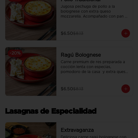
Jugosa pechuga de pollo a la 
bolognese con extra queso 
mozzarella. Acompañado con pan 
focaccia recién horneado.
$6.50
$8.13
-
20
%
Ragú Bolognese
Carne premium de res preparada a 
cocción lenta con especias, 
pomodoro de la casa  y extra queso 
mozzarella. Acompañado con pan 
focaccia recién horneado.
$6.50
$8.13
Lasagnas de Especialidad
Extravaganza
Deliciosa carne ragú bolognese con 