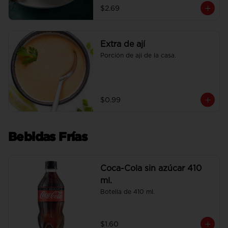
$2.69
Extra de ají
Porción de ají de la casa.
$0.99
Bebidas Frías
Coca-Cola sin azúcar 410
ml.
Botella de 410 ml.
$1.60