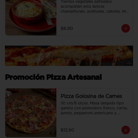
Tiernos vegetales salteados 
acompañan esta delicia: 
champiñones, aceitunas, cebolla, mix 
de pimientos, maíz dulce con extra 
queso mozzarella.
$6.90
Promoción Pizza Artesanal
Pizza Golosina de Carnes
30 cm/8 slices. Masa delgada tipo 
galleta con pomodoro fresco, carne, 
jamón, pepperoni americano y 
chorizo.
$12.90