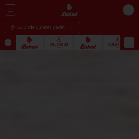
Abrir menu de navegación
Logi
¿Dónde quieres pedir?