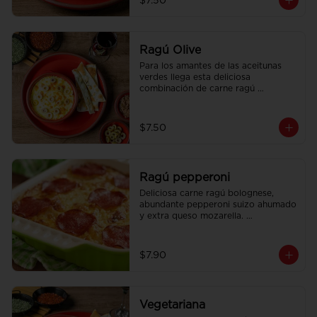
$7.50
Ragú Olive
Para los amantes de las aceitunas 
verdes llega esta deliciosa 
combinación de carne ragú 
bolognese con aceitunas verdes 
tajadas con extra queso mozzarella. 
Acompañado con pan focaccia 
$7.50
recién horneado.
Ragú pepperoni
Deliciosa carne ragú bolognese, 
abundante pepperoni suizo ahumado 
y extra queso mozarella. 
Acompañado con pan focaccia 
recién horneado.
$7.90
Vegetariana